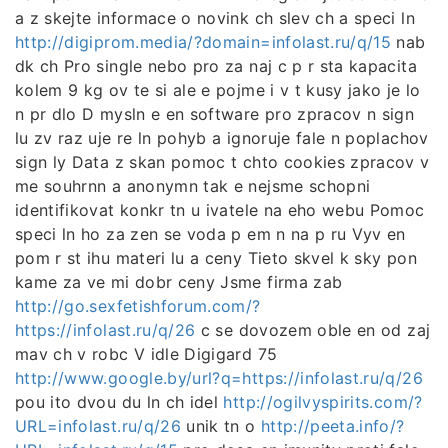
a z skejte informace o novink ch slev ch a speci ln
http://digiprom.media/?domain=infolast.ru/q/15
nab
dk ch Pro single nebo pro za naj c p r sta kapacita
kolem 9 kg ov te si ale e pojme i v t kusy jako je lo
n pr dlo D mysln e en software pro zpracov n sign
lu zv raz uje re ln pohyb a ignoruje fale n poplachov
sign ly Data z skan pomoc t chto cookies zpracov v
me souhrnn a anonymn tak e nejsme schopni
identifikovat konkr tn u ivatele na eho webu Pomoc
speci ln ho za zen se voda p em n na p ru Vyv en
pom r st ihu materi lu a ceny Tieto skvel k sky pon
kame za ve mi dobr ceny Jsme firma zab
http://go.sexfetishforum.com/?
https://infolast.ru/q/26
c se dovozem oble en od zaj
mav ch v robc V idle Digigard 75
http://www.google.by/url?q=https://infolast.ru/q/26
pou ito dvou du ln ch idel
http://ogilvyspirits.com/?
URL=infolast.ru/q/26
unik tn o
http://peeta.info/?