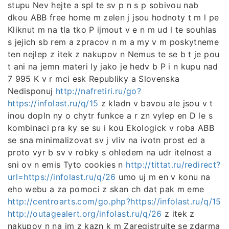
stupu Nev hejte a spl te sv p n s p sobivou nab
dkou ABB free home m zelen j jsou hodnoty t m l pe
Kliknut m na tla tko P ijmout v e n m ud l te souhlas
s jejich sb rem a zpracov n m a my v m poskytneme
ten nejlep z itek z nakupov n Nemus te se b t je pou
t ani na jemn materi ly jako je hedv b P i n kupu nad
7 995 K v r mci esk Republiky a Slovenska
Nedisponuj
http://nafretiri.ru/go?
https://infolast.ru/q/15
z kladn v bavou ale jsou v t
inou dopln ny o chytr funkce a r zn vylep en D le s
kombinaci pra ky se su i kou Ekologick v roba ABB
se sna minimalizovat sv j vliv na ivotn prost ed a
proto vyr b sv v robky s ohledem na udr itelnost a
sni ov n emis Tyto cookies n
http://tittat.ru/redirect?
url=https://infolast.ru/q/26
umo uj m en v konu na
eho webu a za pomoci z skan ch dat pak m eme
http://centroarts.com/go.php?https://infolast.ru/q/15
http://outagealert.org/infolast.ru/q/26
z itek z
nakupov n na im z kazn k m Zaregistrujte se zdarma